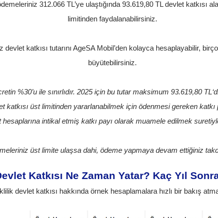
meleriniz 312.066 TL’ye ulaştığında 93.619,80 TL devlet katkısı alabili
limitinden faydalanabilirsiniz.
devlet katkısı tutarını AgeSA Mobil’den kolayca hesaplayabilir, birçok
büyütebilirsiniz.
ücretin %30’u ile sınırlıdır. 2025 için bu tutar maksimum 93.619,80 TL‘
et katkısı üst limitinden yararlanabilmek için ödenmesi gereken katkı pa
et hesaplarına intikal etmiş katkı payı olarak muamele edilmek suretiy
eriniz üst limite ulaşsa dahi, ödeme yapmaya devam ettiğiniz takdirde,
evlet Katkısı Ne Zaman Yatar? Kaç Yıl Sonra
lilik devlet katkısı hakkında örnek hesaplamalara hızlı bir bakış atm