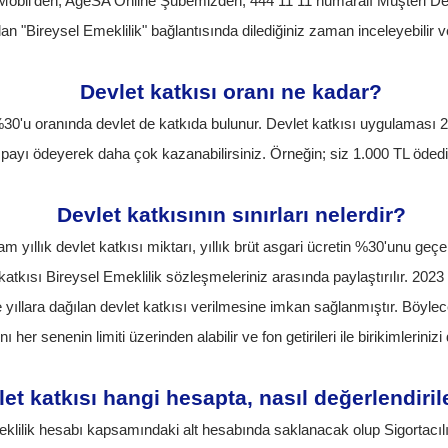
eSA Mobil’den, AgeSA Online Şubemizden, 444 11 11 numaralı Müşteri D
an "Bireysel Emeklilik" bağlantısında dilediğiniz zaman inceleyebilir ve
Devlet katkısı oranı ne kadar?
 %30'u oranında devlet de katkıda bulunur. Devlet katkısı uygulaması 
ı payı ödeyerek daha çok kazanabilirsiniz. Örneğin; siz 1.000 TL öde
Devlet katkısının sınırları nelerdir?
am yıllık devlet katkısı miktarı, yıllık brüt asgari ücretin %30'unu 
katkısı Bireysel Emeklilik sözleşmeleriniz arasında paylaştırılır. 2023 
yıllara dağılan devlet katkısı verilmesine imkan sağlanmıştır. Böylece, to
 her senenin limiti üzerinden alabilir ve fon getirileri ile birikimlerin
et katkısı hangi hesapta, nasıl değerlendiri
emeklilik hesabı kapsamındaki alt hesabında saklanacak olup Sigort