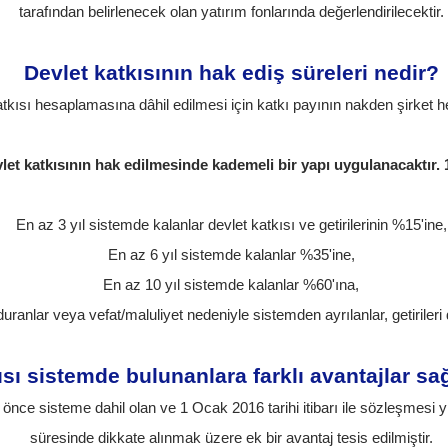
tarafından belirlenecek olan yatırım fonlarında değerlendirilecektir.
Devlet katkısının hak ediş süreleri nedir?
katkısı hesaplamasına dâhil edilmesi için katkı payının nakden şirket 
let katkısının hak edilmesinde kademeli bir yapı uygulanacaktır. 1
En az 3 yıl sistemde kalanlar devlet katkısı ve getirilerinin %15'ine,
En az 6 yıl sistemde kalanlar %35'ine,
En az 10 yıl sistemde kalanlar %60'ına,
uranlar veya vefat/maluliyet nedeniyle sistemden ayrılanlar, getirileri
ısı sistemde bulunanlara farklı avantajlar sa
 önce sisteme dahil olan ve 1 Ocak 2016 tarihi itibarı ile sözleşmesi 
süresinde dikkate alınmak üzere ek bir avantaj tesis edilmiştir.