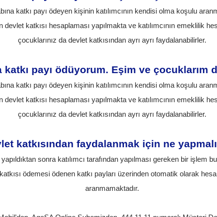
abına katkı payı ödeyen kişinin katılımcının kendisi olma koşulu aran
zın devlet katkısı hesaplaması yapılmakta ve katılımcının emeklilik h
çocuklarınız da devlet katkısından ayrı ayrı faydalanabilirler.
katkı payı ödüyorum. Eşim ve çocuklarım da 
abına katkı payı ödeyen kişinin katılımcının kendisi olma koşulu aran
zın devlet katkısı hesaplaması yapılmakta ve katılımcının emeklilik h
çocuklarınız da devlet katkısından ayrı ayrı faydalanabilirler.
let katkısından faydalanmak için ne yapmal
yapıldıktan sonra katılımcı tarafından yapılması gereken bir işlem bul
t katkısı ödemesi ödenen katkı payları üzerinden otomatik olarak hesap
aranmamaktadır.