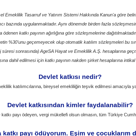
el Emeklilik Tasarruf ve Yatırım Sistemi Hakkında Kanun'a göre belirl
katılımcı bazında uygulanmaktadır. Aynı dönemde birden fazla sözleşmesi
ına ödenen katkı payının ağırlığına göre sözleşmelerine dağıtılmaktadır
i ücretin %30'unu geçemeyecek olup otomatik katılım sözleşmeleri bu sını
aj süresi sonrasında) AgeSA Hayat ve Emeklilik A.Ş. hesaplarına geçme 
na dahil edilmesi için katkı payının nakden şirket hesaplarına intikal
Devlet katkısı nedir?
eklilik katılımcılarına, bireysel emekliliğin teşvik edilmesi amacıyla
Devlet katkısından kimler faydalanabilir?
 katkı payı ödeyen, vergi mükellefi olsun olmasın, tüm Türkiye Cumhuri
katkı payı ödüyorum. Eşim ve çocuklarım da 