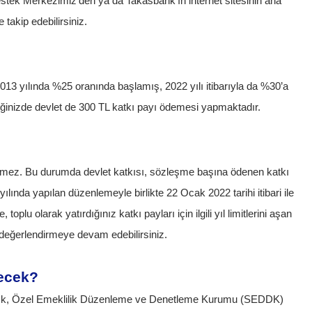
estek Merkezimiz'den ya da Takasbank'ın internet sitesinin ana
 takip edebilirsiniz.
2013 yılında %25 oranında başlamış, 2022 yılı itibarıyla da %30’a
diğinizde devlet de 300 TL katkı payı ödemesi yapmaktadır.
geçemez. Bu durumda devlet katkısı, sözleşme başına ödenen katkı
yılında yapılan düzenlemeyle birlikte 22 Ocak 2022 tarihi itibari ile
plu olarak yatırdığınız katkı payları için ilgili yıl limitlerini aşan
izi değerlendirmeye devam edebilirsiniz.
lecek?
acılık, Özel Emeklilik Düzenleme ve Denetleme Kurumu (SEDDK)