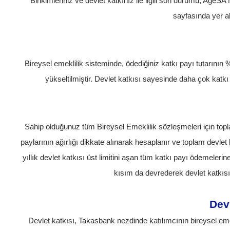
Birikimleriniz ve devlet katkınız ile ilgili son durumu, Ag
sayfasında yer al
Bireysel emeklilik sisteminde, ödediğiniz katkı payı tutarının
yükseltilmiştir. Devlet katkısı sayesinde daha çok katk
Sahip olduğunuz tüm Bireysel Emeklilik sözleşmeleri için topl
paylarının ağırlığı dikkate alınarak hesaplanır ve toplam devlet 
yıllık devlet katkısı üst limitini aşan tüm katkı payı ödemelerine 
kısım da devrederek devlet katkısını
Devl
Devlet katkısı, Takasbank nezdinde katılımcının bireysel 